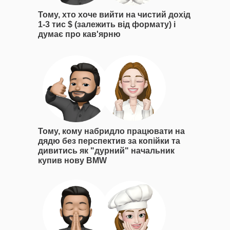
Тому, хто хоче вийти на чистий дохід
1-3 тис $ (залежить від формату) і
думає про кав'ярню
Тому, кому набридло працювати на
дядю без перспектив за копійки та
дивитись як "дурний" начальник
купив нову BMW