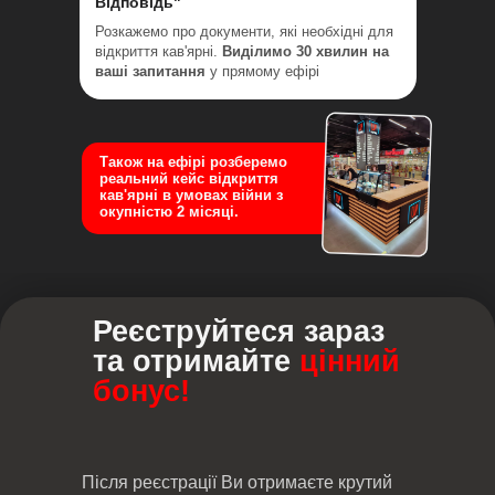
Відповідь"
Розкажемо про документи, які необхідні для
відкриття кав'ярні.
Виділимо 30 хвилин на
ваші запитання
у прямому ефірі
Також на ефірі розберемо
реальний кейс відкриття
кав'ярні в умовах війни з
окупністю 2 місяці.
Реєструйтеся зараз
та отримайте
цінний
бонус!
Після реєстрації Ви отримаєте крутий