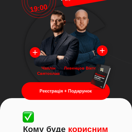
19:00
Чаплін
Левенцов Віктор
Святослав
Реєстрація + Подарунок
Кому буде
корисним