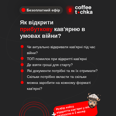
Безоплатний ефір
Як відкрити
прибуткову
кав'ярню в
умовах війни?
Чи актуально відкривати кав'ярні під час
війни?
ТОП помилок при відкритті кав'ярні
Де взяти гроші для старту?
Які документи потрібні та як їх отримати?
Скільки потрібно вкласти та скільки
можна заробити на кожному форматі
кав'ярні?
відкриття кав'ярні у війну з
Розбір кейсу
окупністю в 2 місяці
+