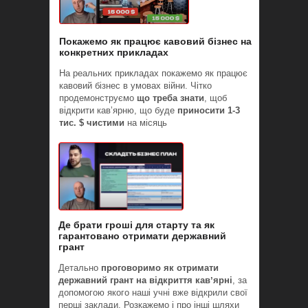
Покажемо як працює кавовий бізнес на
конкретних прикладах
На реальних прикладах покажемо як працює
кавовий бізнес в умовах війни. Чітко
продемонструємо
що треба знати
, щоб
відкрити кавʼярню, що буде
приносити 1-3
тис. $ чистими
на місяць
Де брати гроші для старту та як
гарантовано отримати державний
грант
Детально
проговоримо як отримати
державний грант на відкриття кавʼярні
, за
допомогою якого наші учні вже відкрили свої
перші заклади. Розкажемо і про інші шляхи