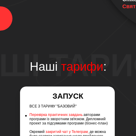
Свят
ШI ТАР
Нашi
тарифи
:
ЗАПУСК
ВСЕ З ТАРИФУ "БАЗОВИЙ"
Перевірка практичних завдань
авторами
програми із зворотним зв'язком. Дипломний
проект за підсумками програми (бізнес-план)
Окремий
закритий чат у Телеграм,
де можна