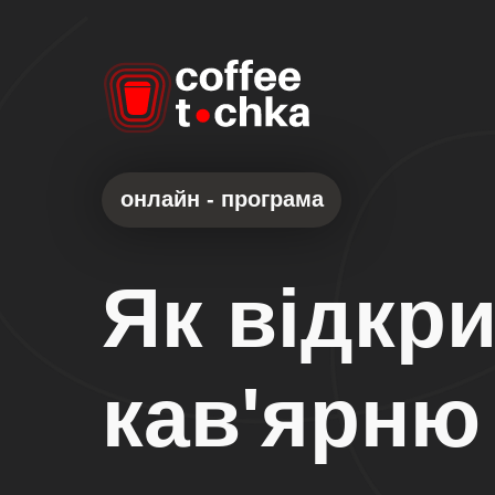
онлайн - програма
Як відкр
кав'ярню