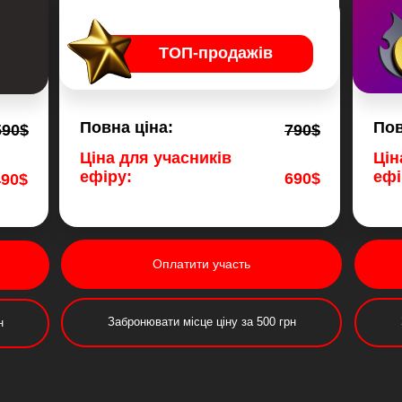
ТОП-продажiв
Повна цiна:
Пов
590$
790$
Цiна для учасникiв
Цiн
ефіру:
ефі
690$
490$
Оплатити участь
Забронювати мiсце ціну за 500 грн
н