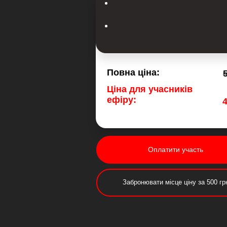
Повна цiна:
Цiна для учасникiв
ефіру:
Оплатити участь
Забронювати мiсце ціну за 500 гр