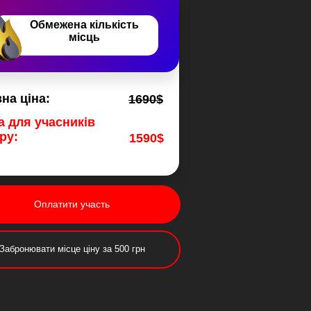
Обмежена кількість
місць
на цiна:
1690$
а для учасникiв
ру:
1590$
Оплатити участь
Забронювати мiсце ціну за 500 грн