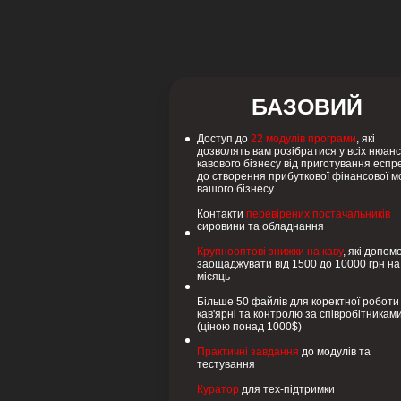
БАЗОВИЙ
Доступ до
22 модулів програми
, які
дозволять вам розібратися у всіх нюан
кавового бізнесу від приготування еспр
до створення прибуткової фінансової м
вашого бізнесу
Контакти
перевірених постачальників
сировини та обладнання
Крупнооптові знижки на каву
, які допом
заощаджувати від 1500 до 10000 грн на
місяць
Більше 50 файлів для коректної роботи
кав'ярні та контролю за співробітникам
(ціною понад 1000$)
Практичні завдання
до модулів та
тестування
Куратор
для тех-підтримки