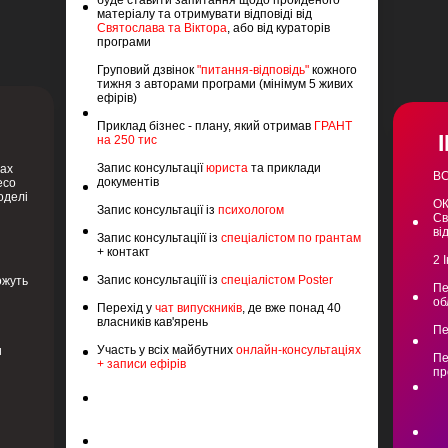
буде ставити запитання щодо пройденого
матеріалу та отримувати відповіді від
Святослава та Віктора
, або від кураторів
програми
Груповий дзвінок
"питання-відповідь"
кожного
тижня з авторами програми (мінімум 5 живих
ефірів)
Приклад бізнес - плану, який отримав
ГРАНТ
на 250 тис
Запис консультації
юриста
та приклади
сах
ВС
документів
есо
оделі
ОК
Запис консультації із
психологом
Св
ві
Запис консультаціїї із
спеціалістом по грантам
+ контакт
2 
Запис консультаціїї із
спеціалістом Poster
ожуть
Пе
об
Перехід у
чат випускників
, де вже понад 40
власників кав'ярень
Пе
Участь у всіх майбутних
онлайн-консультаціях
и
Пе
+ записи ефірів
пр