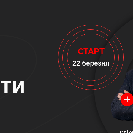
СТАРТ
22 березня
ити
Спік