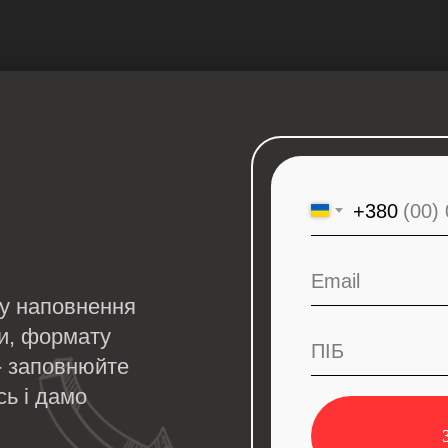
+380
Email
ду наповнення
ки, формату
ПІБ
 - заповнюйте
сь і дамо