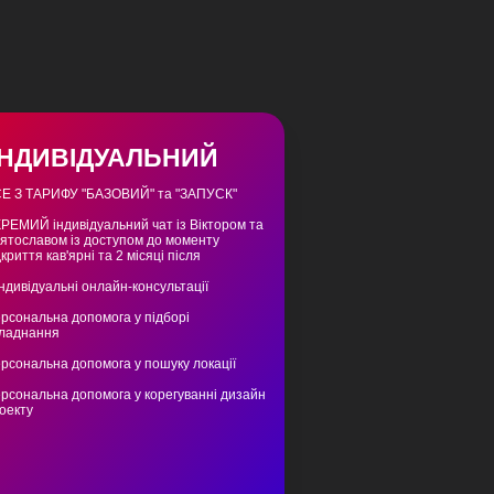
ІНДИВІДУАЛЬНИЙ
Е З ТАРИФУ "БАЗОВИЙ" та "ЗАПУСК"
РЕМИЙ індивідуальний чат
із Віктором та
ятославом із доступом до моменту
дкриття кав'ярні та 2 місяці після
Індивідуальні
онлайн-консультації
рсональна допомога
у підборі
ладнання
рсональна допомога
у пошуку локації
рсональна допомога
у корегуванні дизайн
оекту